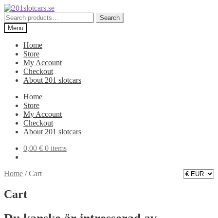
Skip
Skip
to
to
Search
Search
navigation
content
for:
Menu
Home
Store
My Account
Checkout
About 201 slotcars
Home
Store
My Account
Checkout
About 201 slotcars
0,00
€
0 items
Home
/
Cart
Cart